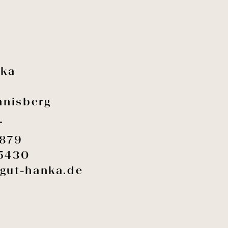
nka
nisberg
s
8879
75430
gut-hanka.de