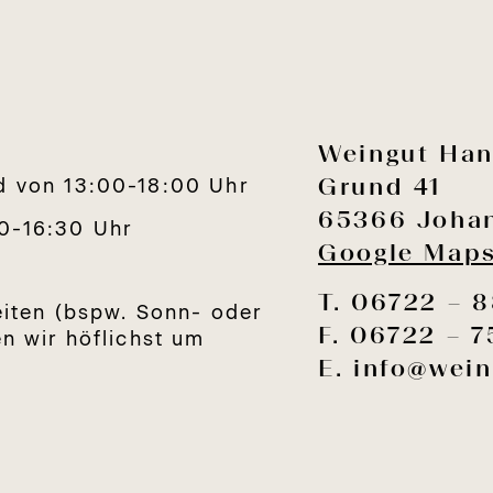
Weingut Ha
Grund 41
d von 13:00-18:00 Uhr
65366 Johan
0-16:30 Uhr
Google Map
T. 06722 – 
eiten (bspw. Sonn- oder
F. 06722 – 
n wir höflichst um
E.
info@wein